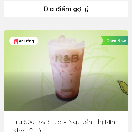
Địa điểm gợi ý
Open Now
Ăn uống
Trà Sữa R&B Tea – Nguyễn Thị Minh
Khai, Quận 1