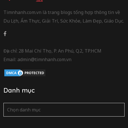
Timnhanh.com.vn là trang blogs tổng hợp thông tin về
Du Lịch, Ẩm Thực, Giải Trí, Sức Khỏe, Làm Đẹp, Giáo Dục.
Địa chỉ: 28 Mai Chí Thọ, P. An Phú, Q.2, TP.HCM
Email: admin@timnhanh.com.vn
Danh mục
Danh
mục