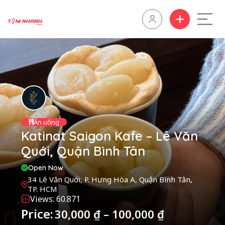
Ăn uống
Katinat Saigon Kafe – Lê Văn
Quới, Quận Bình Tân
Open Now
34 Lê Văn Quới, P. Hưng Hòa A, Quận Bình Tân,
TP. HCM
Views: 60.871
Price:
30,000
₫
–
100,000
₫