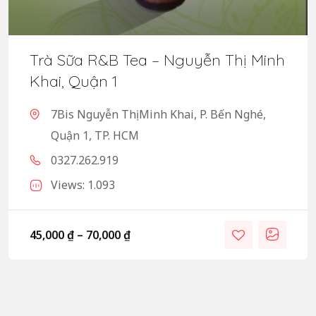
Trà Sữa R&B Tea – Nguyễn Thị Minh
Khai, Quận 1
7Bis Nguyễn Thị Minh Khai, P. Bến Nghé,
Quận 1, TP. HCM
0327.262.919
Views: 1.093
45,000
₫
–
70,000
₫