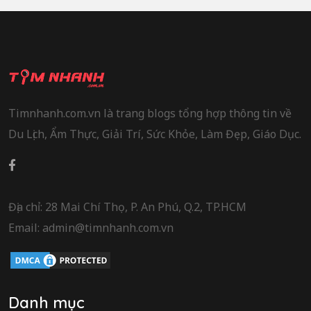
Timnhanh.com.vn là trang blogs tổng hợp thông tin về
Du Lịch, Ẩm Thực, Giải Trí, Sức Khỏe, Làm Đẹp, Giáo Dục.
Địa chỉ: 28 Mai Chí Thọ, P. An Phú, Q.2, TP.HCM
Email: admin@timnhanh.com.vn
Danh mục