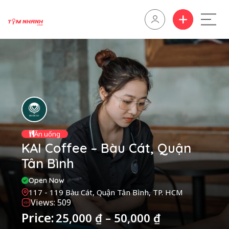
Ăn uống
KAI Coffee – Bàu Cát, Quận
Tân Bình
Open Now
117 - 119 Bàu Cát, Quận Tân Bình, TP. HCM
Views: 509
Price:
25,000
₫
–
50,000
₫