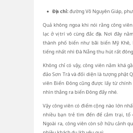
Địa chỉ:
đường Võ Nguyên Giáp, phư
Quả không ngoa khi nói rằng công viê
lạc ở vị trí vô cùng đắc địa. Nơi đây n
thành phố biển như bãi biển Mỹ Khê, 
tiếng nhất nhì Đà Nẵng thu hút rất đông
Không chỉ có vậy, công viên nằm khá g
đảo Sơn Trà và đối diện là tượng phật Q
viên Biển Đông cũng được lấy từ chính v
nhìn thẳng ra biển Đông đấy nhé.
Vậy công viên có điểm cộng nào lớn nhất
nhiều bạn trẻ tìm đến để cắm trại, tổ 
Ngoài ra, công viên còn sở hữu cảnh q
nhiều khách du lịch yêu quý.