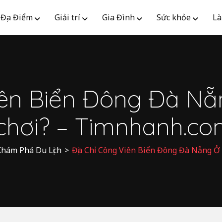
Địa Điểm
Giải trí
Gia Đình
Sức khỏe
Là
iên Biển Đông Đà Nẵ
 chơi? – Timnhanh.co
hám Phá Du Lịch
>
Địa Chỉ Công Viên Biển Đông Đà Nẵng Ở