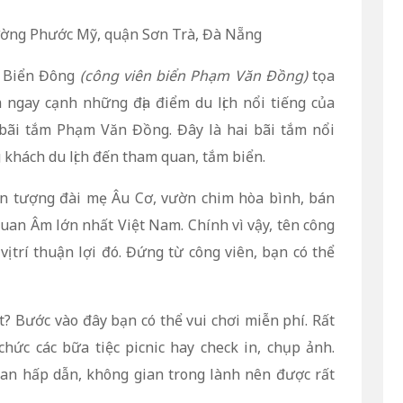
ờng Phước Mỹ, quận Sơn Trà, Đà Nẵng
n Biển Đông
(công viên biển Phạm Văn Đồng)
tọa
ằm ngay cạnh những địa điểm du lịch nổi tiếng của
bãi tắm Phạm Văn Đồng. Đây là hai bãi tắm nổi
 khách du lịch đến tham quan, tắm biển.
ần tượng đài mẹ Âu Cơ, vườn chim hòa bình, bán
uan Âm lớn nhất Việt Nam. Chính vì vậy, tên công
ị trí thuận lợi đó. Đứng từ công viên, bạn có thể
? Bước vào đây bạn có thể vui chơi miễn phí. Rất
chức các bữa tiệc picnic hay check in, chụp ảnh.
uan hấp dẫn, không gian trong lành nên được rất