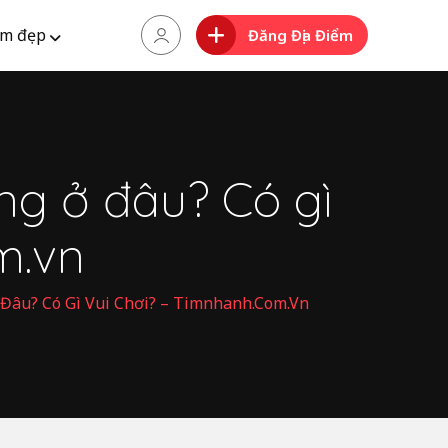
m đẹp
Đăng Địa Điểm
ng ở đâu? Có gì
m.vn
 Đâu? Có Gì Vui Chơi? – Timnhanh.com.vn