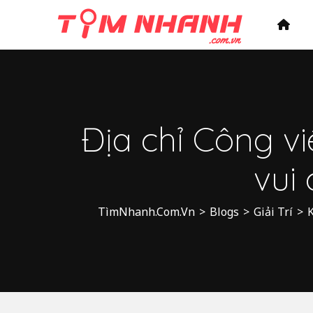
Địa chỉ Công v
vui
TìmNhanh.Com.Vn
>
Blogs
>
Giải Trí
>
K