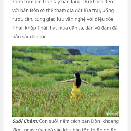
xanh tươi ôm trọn lấy bản làng. Du khách đến
với bản Đôn có thể tham gia đốt lửa trại, uống
rượu cần, cùng giao lưu văn nghệ với điệu xòe
Thái, khắp Thái, hát múa dân ca, dân vũ đậm đà
bản sắc dân tộc…
Suối Chàm:
Con suối nằm cách bản Đôn khoảng
7km, ngay cửa ngõ vào khu bảo tồn thiên nhiên