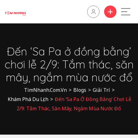
Đến ‘Sa Pa ở đồng bằng’
chơi lễ 2/9: Tắm thác, săn
mây, ngắm mùa nước đổ
TìmNhanh.Com.Vn
>
Blogs
>
Giải Trí
>
Khám Phá Du Lịch
>
Đến ‘Sa Pa Ở Đồng Bằng’ Chơi Lễ
2/9: Tắm Thác, Săn Mây, Ngắm Mùa Nước Đổ