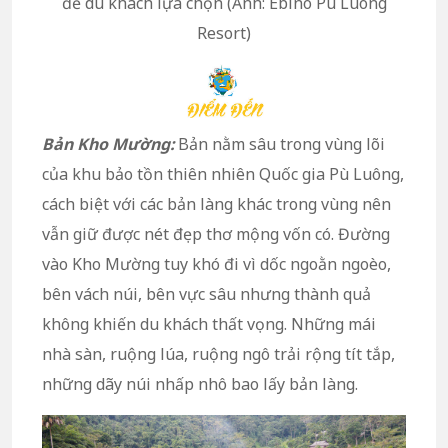
để du khách lựa chọn (Ảnh: Ebino Pù Luông
Resort)
Bản Kho Mường:
Bản nằm sâu trong vùng lõi
của khu bảo tồn thiên nhiên Quốc gia Pù Luông,
cách biệt với các bản làng khác trong vùng nên
vẫn giữ được nét đẹp thơ mộng vốn có. Đường
vào Kho Mường tuy khó đi vì dốc ngoằn ngoèo,
bên vách núi, bên vực sâu nhưng thành quả
không khiến du khách thất vọng. Những mái
nhà sàn, ruộng lúa, ruộng ngô trải rộng tít tắp,
những dãy núi nhấp nhô bao lấy bản làng.