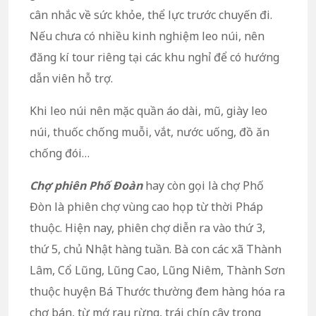
cân nhắc về sức khỏe, thể lực trước chuyến đi.
Nếu chưa có nhiều kinh nghiệm leo núi, nên
đăng kí tour riêng tại các khu nghỉ để có hướng
dẫn viên hỗ trợ.
Khi leo núi nên mặc quần áo dài, mũ, giày leo
núi, thuốc chống muỗi, vắt, nước uống, đồ ăn
chống đói…
Chợ phiên Phố Đoàn
hay còn gọi là chợ Phố
Đòn là phiên chợ vùng cao họp từ thời Pháp
thuộc. Hiện nay, phiên chợ diễn ra vào thứ 3,
thứ 5, chủ Nhật hàng tuần. Bà con các xã Thành
Lâm, Cổ Lũng, Lũng Cao, Lũng Niêm, Thành Sơn
thuộc huyện Bá Thước thường đem hàng hóa ra
chợ bán, từ mớ rau rừng, trái chín cây trong