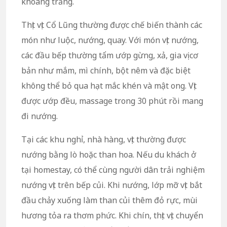
khoang trắng.
Thịt vịt Cổ Lũng thường được chế biến thành các
món như luộc, nướng, quay. Với món vịt nướng,
các đầu bếp thường tẩm ướp gừng, xả, gia vị cơ
bản như mắm, mì chính, bột nêm và đặc biệt
không thể bỏ qua hạt mắc khén và mật ong. Vịt
được ướp đều, massage trong 30 phút rồi mang
đi nướng.
Tại các khu nghỉ, nhà hàng, vịt thường được
nướng bằng lò hoặc than hoa. Nếu du khách ở
tại homestay, có thể cùng người dân trải nghiệm
nướng vịt trên bếp củi. Khi nướng, lớp mỡ vịt bắt
đầu chảy xuống làm than củi thêm đỏ rực, mùi
hương tỏa ra thơm phức. Khi chín, thịt vịt chuyển