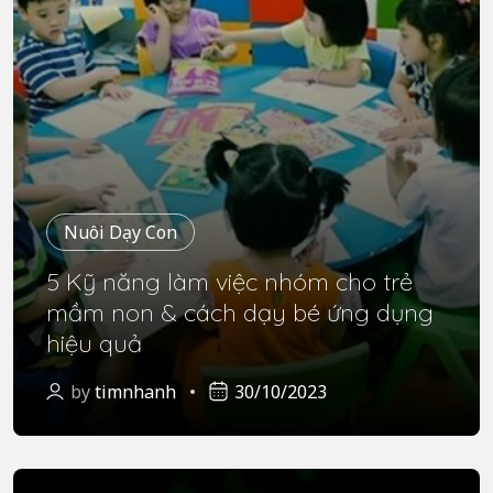
Nuôi Dạy Con
5 Kỹ năng làm việc nhóm cho trẻ
mầm non & cách dạy bé ứng dụng
hiệu quả
by
timnhanh
30/10/2023