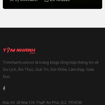
Timnhanh.com.vn là trang blogs tổng hợp thông tin về
Du Lịch, Ẩm Thực, Giải Trí, Sức Khỏe, Làm Đẹp, Giáo
Dục.
Địa chỉ: 28 Mai Chí Thọ, P. An Phú, Q.2, TP.HCM