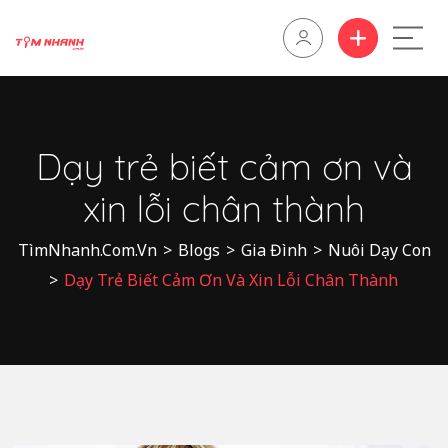
Dạy trẻ biết cảm ơn và
xin lỗi chân thành
TìmNhanh.Com.Vn
>
Blogs
>
Gia Đình
>
Nuôi Dạy Con
>
Dạy Trẻ Biết Cảm Ơn Và Xin Lỗi Chân Thành