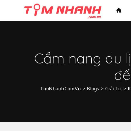
Cẩm nang du lịc
đế
TìmNhanh.Com.Vn
>
Blogs
>
Giải Trí
>
K