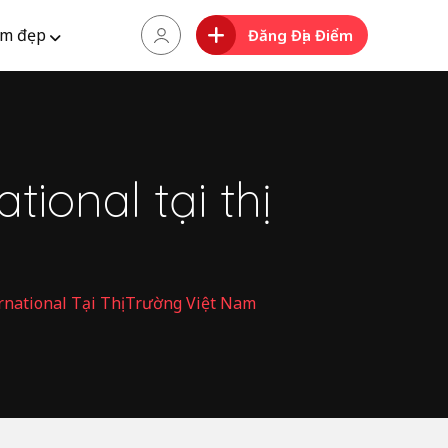
m đẹp
Đăng Địa Điểm
tional tại thị
rnational Tại Thị Trường Việt Nam