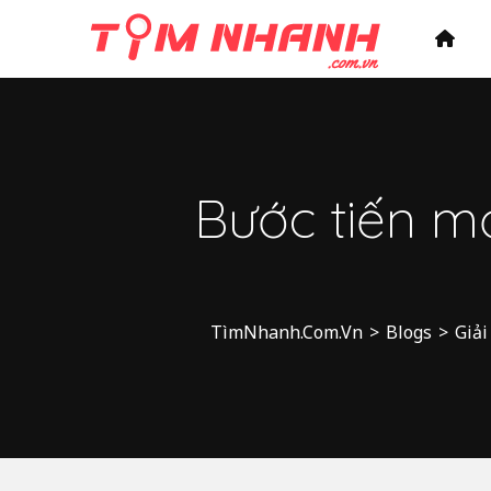
Bước tiến mới
TìmNhanh.Com.Vn
>
Blogs
>
Giải