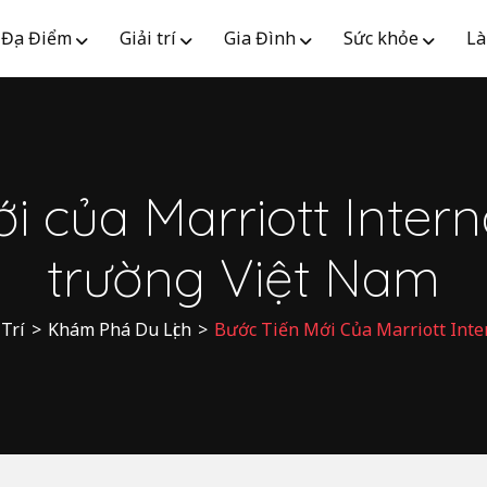
Địa Điểm
Giải trí
Gia Đình
Sức khỏe
Là
 của Marriott Interna
trường Việt Nam
 Trí
>
Khám Phá Du Lịch
>
Bước Tiến Mới Của Marriott Inte