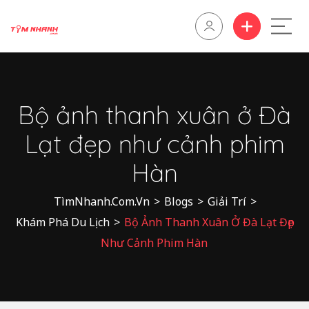
Bộ ảnh thanh xuân ở Đà
Lạt đẹp như cảnh phim
Hàn
TìmNhanh.Com.Vn
>
Blogs
>
Giải Trí
>
Khám Phá Du Lịch
>
Bộ Ảnh Thanh Xuân Ở Đà Lạt Đẹp
Như Cảnh Phim Hàn