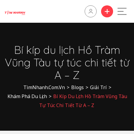
Bí kíp du lịch Hồ Tràm
Vũng Tàu tự túc chi tiết từ
A – Z
TìmNhanh.Com.Vn
>
Blogs
>
Giải Trí
>
Khám Phá Du Lịch
>
Bí Kíp Du Lịch Hồ Tràm Vũng Tàu
Tự Túc Chi Tiết Từ A – Z