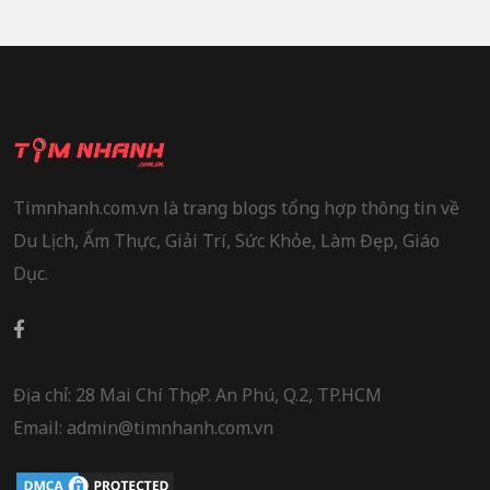
Timnhanh.com.vn là trang blogs tổng hợp thông tin về
Du Lịch, Ẩm Thực, Giải Trí, Sức Khỏe, Làm Đẹp, Giáo
Dục.
Địa chỉ: 28 Mai Chí Thọ, P. An Phú, Q.2, TP.HCM
Email: admin@timnhanh.com.vn