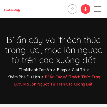
Bí ẩn cây vả ‘thách thức
trọng lực’, mọc lộn ngược
từ trên cao xuống đất
TìmNhanh.Com.Vn
>
Blogs
>
Giải Trí
>
Khám Phá Du Lịch
>
Bí Ẩn Cây Vả ‘thách Thức Trọng
Lực’, Mọc Lộn Ngược Từ Trên Cao Xuống Đất