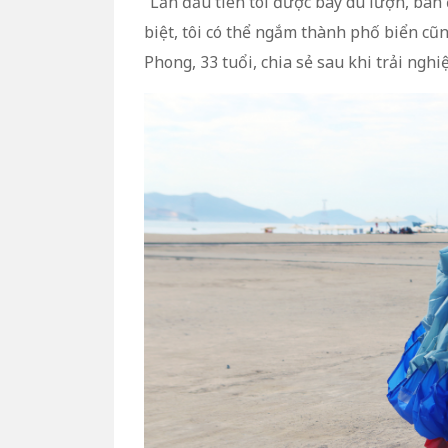
“Lần đầu tiên tôi được bay dù lượn, ban 
biệt, tôi có thể ngắm thành phố biển cũ
Phong, 33 tuổi, chia sẻ sau khi trải ngh