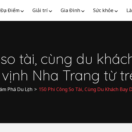
Địa Điểm
Giải trí
Gia Đình
Sức khỏe
Là
 so tài, cùng du khác
vịnh Nha Trang từ tr
ám Phá Du Lịch
>
150 Phi Công So Tài, Cùng Du Khách Bay