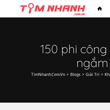
150 phi công
ngắm 
TìmNhanh.Com.Vn
>
Blogs
>
Giải Trí
>
Kh