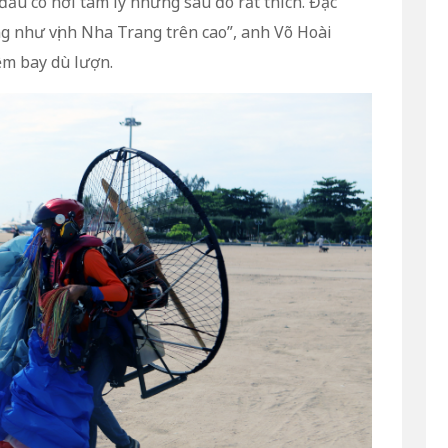
đầu có hơi tâm lý nhưng sau đó rất thích. Đặc
ng như vịnh Nha Trang trên cao”, anh Võ Hoài
iệm bay dù lượn.