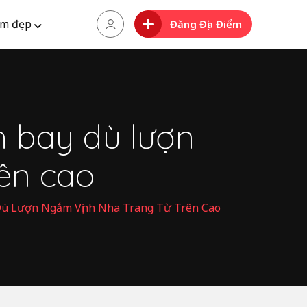
m đẹp
Đăng Địa Điểm
h bay dù lượn
ên cao
 Dù Lượn Ngắm Vịnh Nha Trang Từ Trên Cao